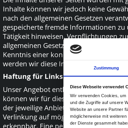
Inhalte können wir jedoch keine Gewähr
nach den allgemeinen Gesetzen verantwor
gespeicherte fremde Informationen zu 
Presswerk
Tätigkeit hinweisen. Verpflichtungen 
allgemeinen Gesetzen bleiben hiervon u
Kenntnis einer konkreten Rechtsverle
Barrierefreihei
werden wir diese Inhalte umgehend en
Zustimmung
Haftung für Links
Postproduktio
Diese Webseite verwendet 
Unser Angebot enthält Links zu externe
Wir verwenden Cookies, um I
können wir für diese fremden Inhalte a
und die Zugriffe auf unsere 
der jeweilige Anbieter oder Betreiber d
Film Scan, Digitalisieru
Website an unsere Partner fü
Verlinkung auf mögliche Rechtsverstöße
möglicherweise mit weiteren
der Dienste gesammelt habe
erkennbar. Eine permanente inhaltliche