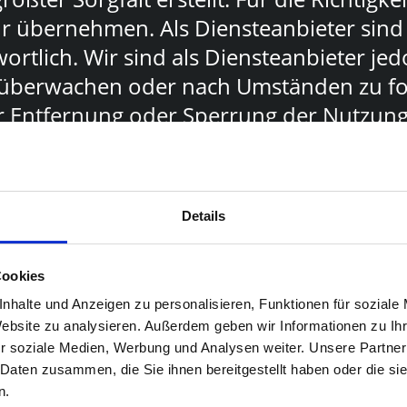
 übernehmen. Als Diensteanbieter sind w
tlich. Wir sind als Diensteanbieter jedo
überwachen oder nach Umständen zu fors
zur Entfernung oder Sperrung der Nutzu
nberührt. Eine diesbezügliche Haftung i
tzung möglich. Bei Bekanntwerden von e
t & Untertitelun
tfernen.
Details
n
Cookies
n Webseiten Dritter, auf deren Inhalte w
nhalte und Anzeigen zu personalisieren, Funktionen für soziale
uch keine Gewähr übernehmen. Für die Inh
Website zu analysieren. Außerdem geben wir Informationen zu I
er Seiten verantwortlich. Die verlinkten
ng & Restaurierung
r soziale Medien, Werbung und Analysen weiter. Unsere Partner
 überprüft. Rechtswidrige Inhalte waren
 Daten zusammen, die Sie ihnen bereitgestellt haben oder die s
n.
 Kontrolle der verlinkten Seiten ist jed