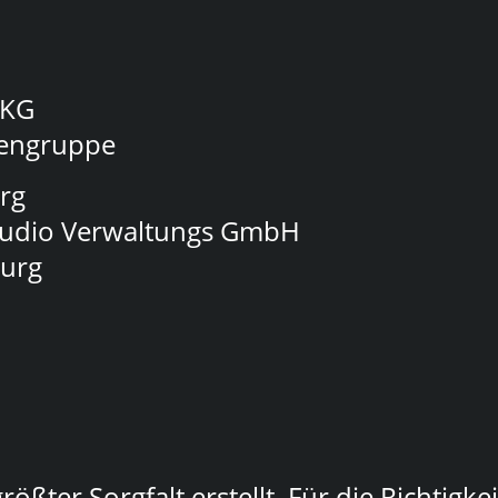
 KG
iengruppe
rg
tudio Verwaltungs GmbH
burg
ßter Sorgfalt erstellt. Für die Richtigkei