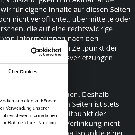
ir für eigene Inhalte auf diesen Seiten
ch nicht verpflichtet, übermittelte oder
chen, die auf eine rechtswidrige
ng von Informationen nach den
st jedoch erst ab dem Zeitpunkt der
ntsprechenden Rechtsverletzungen
g
Über Cookies
ir keinen Einfluss haben. Deshalb
 Medien anbieten zu können
alte der verlinkten Seiten ist stets
hrer Verwendung unserer
 Seiten wurden zum Zeitpunkt der
 führen diese Informationen
 zum Zeitpunkt der Verlinkung nicht
ie im Rahmen Ihrer Nutzung
och ohne konkrete Anhaltspunkte einer